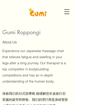
Gumi Roppongi
About Us
Experience our Japanese massage chair
that relieves fatigue and swelling in your
legs after a long journey. Our therapist is a
top competitor in bodybuilding
competitions and has an in-depth
understanding of the human body.
体验我们的日式按摩椅,能缓解您长途旅行后
双腿的疲劳和肿胀。我们的理疗师是身材塑形