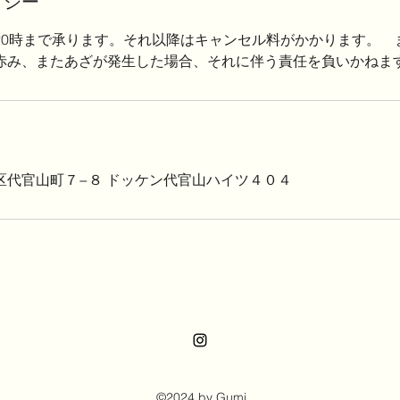
リシー
20時まで承ります。それ以降はキャンセル料がかかります。 
赤み、またあざが発生した場合、それに伴う責任を負いかねま
区代官山町７−８ ドッケン代官山ハイツ４０４
©2024 by Gumi