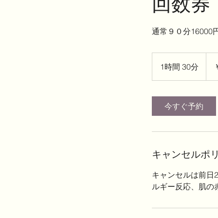
回数券
通常９０分16000円
78,0
円
1時間 30分
1
時
3
0
今すぐ予約
分
キャンセルポ
キャンセルは前日
ルギー反応、肌の