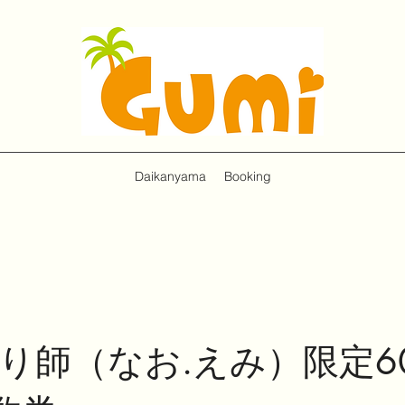
Daikanyama
Booking
削り師（なお.えみ）限定6