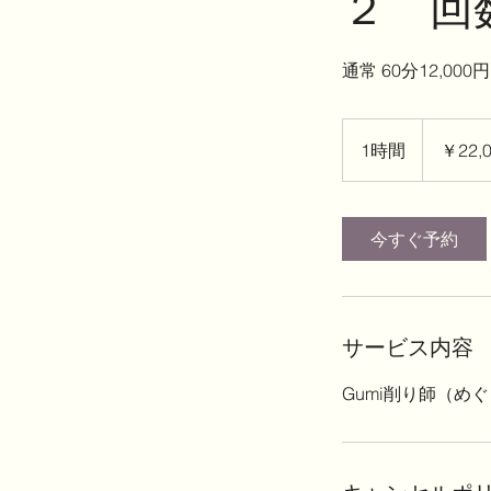
２ 回
通常 60分12,000円
22,000
円
1時間
1
￥22,
時
今すぐ予約
サービス内容
Gumi削り師（め