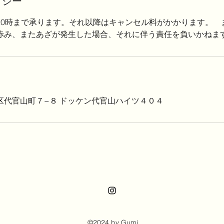
リシー
20時まで承ります。それ以降はキャンセル料がかかります。 
赤み、またあざが発生した場合、それに伴う責任を負いかねま
区代官山町７−８ ドッケン代官山ハイツ４０４
©2024 by Gumi